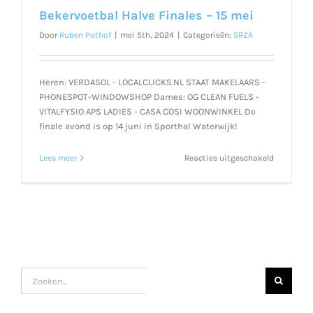
Bekervoetbal Halve Finales – 15 mei
Door
Ruben Pothof
|
mei 5th, 2024
|
Categorieën:
SRZA
Heren: VERDASOL - LOCALCLICKS.NL STAAT MAKELAARS -
PHONESPOT-WINDOWSHOP Dames: OG CLEAN FUELS -
VITALFYSIO APS LADIES - CASA COSI WOONWINKEL De
finale avond is op 14 juni in Sporthal Waterwijk!
voor
Lees meer
Reacties uitgeschakeld
Bekervoet
Halve
Finales
–
15
mei
Zoeken
naar: