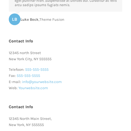
amet, consec tetur, adipisci velit, sed quia non numquam eius
eget pulvinar nibh. Suspendisse at ultrices dui. Curabitur ac felis
modi tempora voluptas amets unser.
arcu sadips ipsums fugiats nemis.
LB
JD
John Doe
Luke Beck
,
My Company
,
Theme Fusion
Contact Info
12345 north Street
New York City, NY 555555
Telefoon:
555-555-5555
Fax:
555-555-5555
E-mail:
info@yourwebsite.com
Web:
Yourwebsite.com
Contact Info
12345 North Main Street,
New York, NY 555555