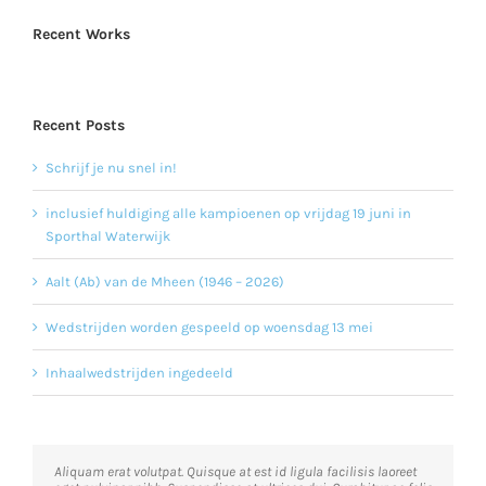
Recent Works
Recent Posts
Schrijf je nu snel in!
inclusief huldiging alle kampioenen op vrijdag 19 juni in
Sporthal Waterwijk
Aalt (Ab) van de Mheen (1946 – 2026)
Wedstrijden worden gespeeld op woensdag 13 mei
Inhaalwedstrijden ingedeeld
Neque porro quisquam est, qui dolorem ipsum quia dolor sit
Aliquam erat volutpat. Quisque at est id ligula facilisis laoreet