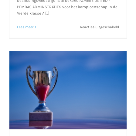
beslissingswedstrijd is al bekend:ALMERE UNITED -
PEMBAS ADMINSTRATIES voor het kampioenschap in de
Vierde klasse A [...]
voor
Lees meer
Reacties uitgeschakeld
Beker
uitreiking
beslissin
en
bekerfinal