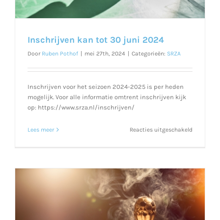
Inschrijven kan tot 30 juni 2024
Door
Ruben Pothof
|
mei 27th, 2024
|
Categorieën:
SRZA
Inschrijven voor het seizoen 2024-2025 is per heden
mogelijk. Voor alle informatie omtrent inschrijven kijk
op: https://www.srza.nl/inschrijven/
voor
Lees meer
Reacties uitgeschakeld
Inschrijve
kan
tot
30
juni
2024