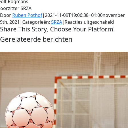
Dolf Rogmans
oorzitter SRZA
Door
Ruben Pothof
|
2021-11-09T19:06:38+01:00
november
voor
9th, 2021
|
Categorieën:
SRZA
|
Reacties uitgeschakeld
Share This Story, Choose Your Platform!
Er
kan
Gerelateerde berichten
Facebook
X
Reddit
LinkedIn
Pinterest
Vk
geen
publie
meer
aanwe
zijn
bij
zaalvo
van
de
SRZA