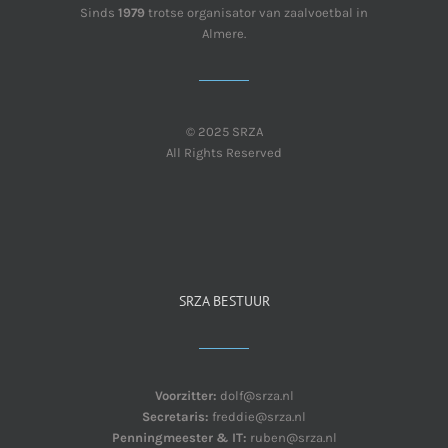
Sinds
1979
trotse organisator van zaalvoetbal in
Almere.
© 2025 SRZA
All Rights Reserved
SRZA BESTUUR
Voorzitter:
dolf@srza.nl
Secretaris:
freddie@srza.nl
Penningmeester & IT:
ruben@srza.nl