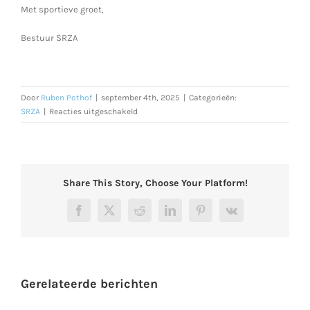
Met sportieve groet,
Bestuur SRZA
Door
Ruben Pothof
|
september 4th, 2025
|
Categorieën:
voor
SRZA
|
Reacties uitgeschakeld
Vanaf
seizoen
2025
/
2026
Share This Story, Choose Your Platform!
–
lees
Facebook
X
Reddit
LinkedIn
Pinterest
Vk
hier
meer!
Gerelateerde berichten