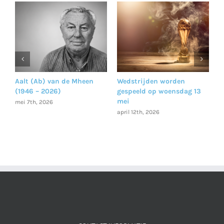
Aalt (Ab) van de Mheen
Wedstrijden worden
I
(1946 – 2026)
gespeeld op woensdag 13
i
jk
mei
mei 7th, 2026
a
april 12th, 2026