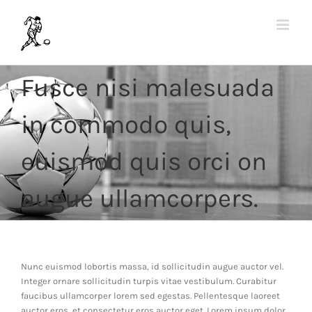
Ga
naar
inhoud
Fusce nisi malesuada
in commodo quis,
euismod quis orci on
augue ullamcorpers.
Nunc euismod lobortis massa, id sollicitudin augue auctor vel.
Integer ornare sollicitudin turpis vitae vestibulum. Curabitur
faucibus ullamcorper lorem sed egestas. Pellentesque laoreet
auctor eros, et consectetur eros auctor eget. Lorem ipsum dolor