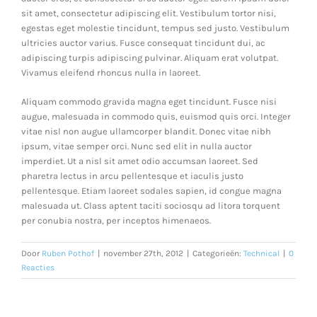
sit amet, consectetur adipiscing elit. Vestibulum tortor nisi,
egestas eget molestie tincidunt, tempus sed justo. Vestibulum
ultricies auctor varius. Fusce consequat tincidunt dui, ac
adipiscing turpis adipiscing pulvinar. Aliquam erat volutpat.
Vivamus eleifend rhoncus nulla in laoreet.
Aliquam commodo gravida magna eget tincidunt. Fusce nisi
augue, malesuada in commodo quis, euismod quis orci. Integer
vitae nisl non augue ullamcorper blandit. Donec vitae nibh
ipsum, vitae semper orci. Nunc sed elit in nulla auctor
imperdiet. Ut a nisl sit amet odio accumsan laoreet. Sed
pharetra lectus in arcu pellentesque et iaculis justo
pellentesque. Etiam laoreet sodales sapien, id congue magna
malesuada ut. Class aptent taciti sociosqu ad litora torquent
per conubia nostra, per inceptos himenaeos.
Door
Ruben Pothof
|
november 27th, 2012
|
Categorieën:
Technical
|
0
Reacties