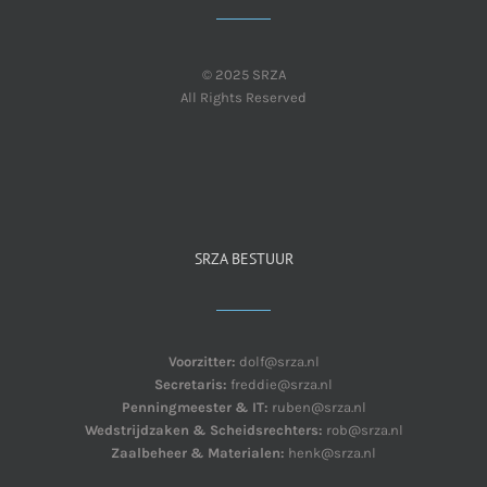
© 2025 SRZA
All Rights Reserved
SRZA BESTUUR
Voorzitter:
dolf@srza.nl
Secretaris:
freddie@srza.nl
Penningmeester & IT:
ruben@srza.nl
Wedstrijdzaken & Scheidsrechters:
rob@srza.nl
Zaalbeheer & Materialen:
henk@srza.nl