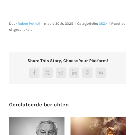
Door
Ruben Pothof
|
maart 30th, 2025
|
Categorieën:
SRZA
|
Reacties
voor
uitgeschakeld
Dames
A
en
Dames
B
Share This Story, Choose Your Platform!
poule:
Wedstrijden
Facebook
X
Reddit
LinkedIn
Pinterest
Vk
worden
gespeeld
vanaf
14
april
Gerelateerde berichten