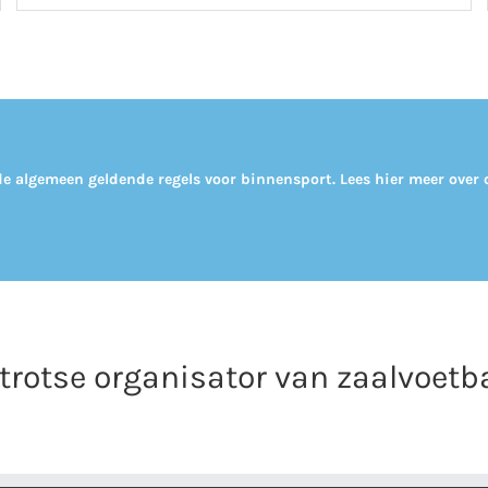
de algemeen geldende regels voor binnensport. Lees hier meer over 
trotse organisator van zaalvoetba